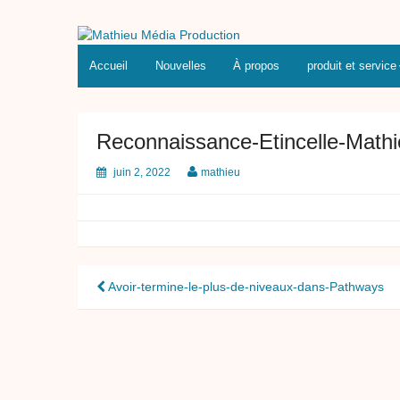
Skip
to
Mathieu Média Production
Transferts et Montage Vidéo
content
Accueil
Nouvelles
À propos
produit et service
Reconnaissance-Etincelle-Mathi
juin 2, 2022
mathieu
Navigation
Avoir-termine-le-plus-de-niveaux-dans-Pathways
de
l’article