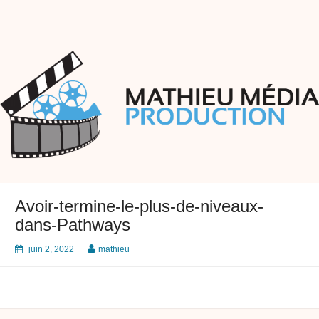
Skip
to
content
Mathieu Média Production
Transferts et Montage Vidéo
Avoir-termine-le-plus-de-niveaux-
dans-Pathways
juin 2, 2022
mathieu