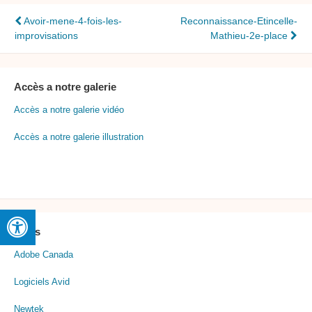
Navigation
Avoir-mene-4-fois-les-
Reconnaissance-Etincelle-
improvisations
Mathieu-2e-place
de
l’article
Accès a notre galerie
Accès a notre galerie vidéo
Accès a notre galerie illustration
Liens
Adobe Canada
Logiciels Avid
Newtek