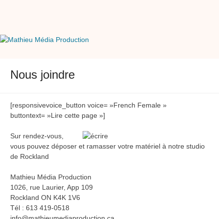
Skip
to
content
Mathieu Média Production
Transferts et Montage Vidéo
Nous joindre
[responsivevoice_button voice= »French Female »
buttontext= »Lire cette page »]
Sur rendez-vous,
vous pouvez déposer et ramasser votre matériel à notre studio
de Rockland
Mathieu Média Production
1026, rue Laurier, App 109
Rockland ON K4K 1V6
Tél : 613 419-0518
info@mathieumediaproduction.ca