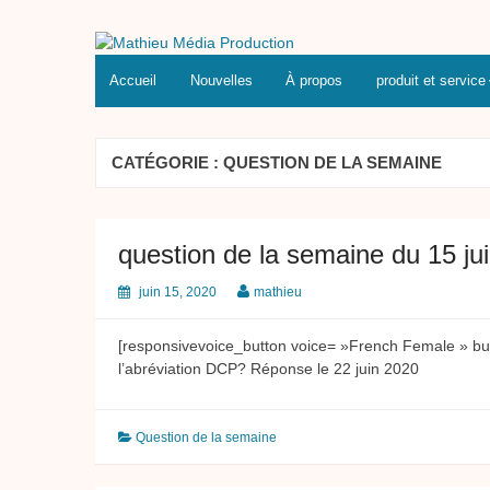
Skip
to
Mathieu Média Production
Transferts et Montage Vidéo
content
Accueil
Nouvelles
À propos
produit et service
CATÉGORIE :
QUESTION DE LA SEMAINE
question de la semaine du 15 ju
juin 15, 2020
mathieu
[responsivevoice_button voice= »French Female » but
l’abréviation DCP? Réponse le 22 juin 2020
Question de la semaine