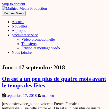
Skip to content
Transferts et Montage Vidéo
Primary Menu
Mathieu Média Production
Accueil
Nouvelles
À propos
produit et service
Vidéo promotionnelle
Transferts
Édition et montage vidéo
Nous joindre
Jour :
17 septembre 2018
On est a un peu plus de quatre mois avant
le temps des fêtes
septembre 17, 2018
mathieu
[responsivevoice_button voice= »French Female »
buttontext= »Lire cette article »] On est a un peu plus de quatre