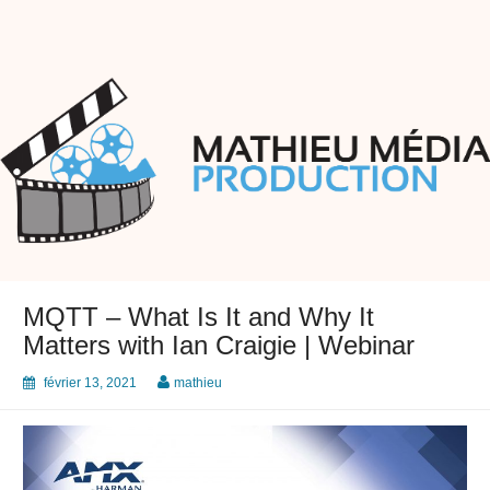
Skip
to
content
Mathieu Média Production
Transferts et Montage Vidéo
MQTT – What Is It and Why It
Matters with Ian Craigie | Webinar
février 13, 2021
mathieu