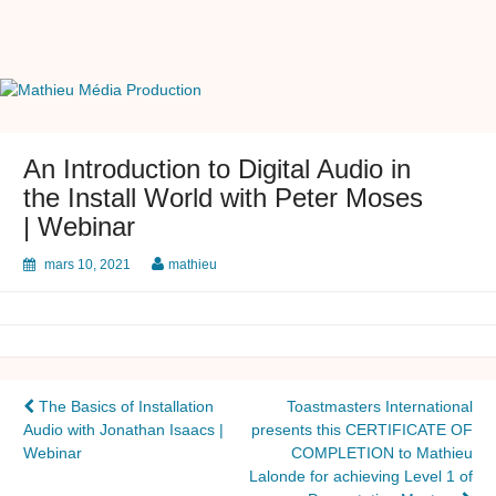
Skip
to
content
Mathieu Média Production
Transferts et Montage Vidéo
An Introduction to Digital Audio in
the Install World with Peter Moses
| Webinar
mars 10, 2021
mathieu
Navigation
The Basics of Installation
Toastmasters International
Audio with Jonathan Isaacs |
presents this CERTIFICATE OF
de
Webinar
COMPLETION to Mathieu
l’article
Lalonde for achieving Level 1 of